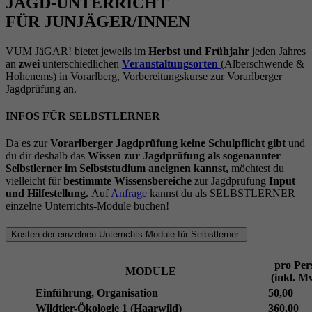
JAGD-UNTERRICHT
FÜR JUNJÄGER/INNEN
VUM JäGAR!
bietet jeweils im
Herbst und Frühjahr
jeden Jahres
an
zwei
unterschiedlichen
Veranstaltungsorten
(Alberschwende &
Hohenems) in Vorarlberg, Vorbereitungskurse zur Vorarlberger
Jagdprüfung an.
INFOS FÜR SELBSTLERNER
Da es zur
Vorarlberger Jagdprüfung keine Schulpflicht gibt
und
du dir deshalb das
Wissen zur Jagdprüfung als sogenannter
Selbstlerner im Selbststudium aneignen kannst,
möchtest du
vielleicht für
bestimmte Wissensbereiche
zur Jagdprüfung
Input
und Hilfestellung.
Auf
Anfrage
kannst du als SELBSTLERNER
einzelne Unterrichts-Module buchen!
Kosten der einzelnen Unterrichts-Module für Selbstlerner:
pro Per
MODULE
(inkl. M
Einführung, Organisation
50,00
Wildtier-Ökologie 1 (Haarwild)
360,00