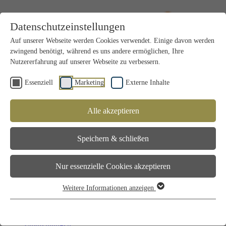
Datenschutzeinstellungen
Auf unserer Webseite werden Cookies verwendet. Einige davon werden
zwingend benötigt, während es uns andere ermöglichen, Ihre
Nutzererfahrung auf unserer Webseite zu verbessern.
Essenziell
Marketing
Externe Inhalte
Alle akzeptieren
Jungjäger/Innen
Voraussetzungen
Speichern & schließen
Kurse & Termine
2 Kursorte in Vorarlberg
Module
Nur essenzielle Cookies akzeptieren
Fachliteratur
FAQ - Gut zu Wissen
Anmeldung
Weitere Informationen anzeigen
Teilnehmer Login
Über den JÄGAR!
Download
Empfehlungen