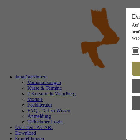
Da
Auf 
benö
Webs
Jungjäger/Innen
Voraussetzungen
Kurse & Termine
2 Kursorte in Vorarlberg
Module
Fachliteratur
FAQ - Gut zu Wissen
Anmeldung
Teilnehmer Login
Über den JÄGAR!
Download
Empfehlungen