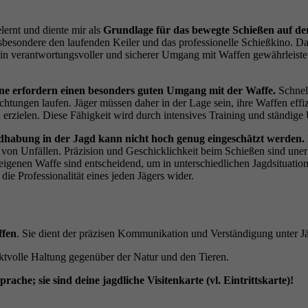
lernt und diente mir als
Grundlage für das bewegte Schießen auf de
sbesondere den laufenden Keiler und das professionelle Schießkino. Daz
in verantwortungsvoller und sicherer Umgang mit Waffen gewährleistet 
ine erfordern einen besonders guten Umgang mit der Waffe.
Schnell
htungen laufen. Jäger müssen daher in der Lage sein, ihre Waffen effiz
 erzielen. Diese Fähigkeit wird durch intensives Training und ständige 
dhabung in der Jagd kann nicht hoch genug eingeschätzt werden.
iko von Unfällen. Präzision und Geschicklichkeit beim Schießen sind u
igenen Waffe sind entscheidend, um in unterschiedlichen Jagdsituation
ie Professionalität eines jeden Jägers wider.
ffen
. Sie dient der präzisen Kommunikation und Verständigung unter Jäg
pektvolle Haltung gegenüber der Natur und den Tieren.
che; sie sind deine jagdliche Visitenkarte (vl. Eintrittskarte)!