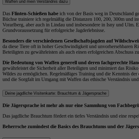
Waffen und mein Verständnis dazu
Das
Flinten-Schießen habe
ich von der Basis weg in Deutschland ge
Büchse trainiere ich regelmäßig die Distanzen 100, 200, 300m und in
Vorarlberg, aber auch in Lindau und insbesondere in Isny und Ulm. E
Grundvoraussetzung für erfolgreiche Jagderlebnisse.
Besonders die verschiedenen Gesellschaftsjagden auf Wildschwe
da diese Tiere oft in hoher Geschwindigkeit und unvorhersehbaren Ric
Beteiligten zu gewährleisten als auch einen erfolgreichen Abschuss zu
Die Bedeutung von Waffen generell und deren fachgerechte Han
gewährleistet die Sicherheit aller Beteiligten und minimiert das Ris
Wildes zu ermöglichen. Regelmäßiges Training und die Kenntnis der e
und die Sorgfalt im Umgang mit Waffen das ethische Verständnis und d
Deine jagdliche Visitenkarte: Brauchtum & Jägersprache
Die Jägersprache ist mehr als nur eine Sammlung von Fachbegri
Das jagdliche Brauchtum fördert ein tiefes Verständnis und eine res
Beherrsche zumindest die Basics des Brauchtums und der Jägerspra