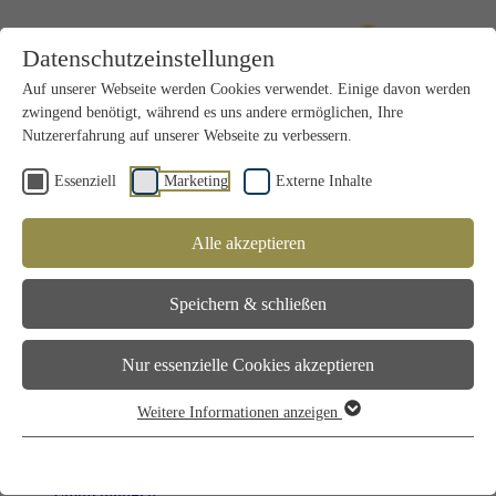
Datenschutzeinstellungen
Auf unserer Webseite werden Cookies verwendet. Einige davon werden
zwingend benötigt, während es uns andere ermöglichen, Ihre
Nutzererfahrung auf unserer Webseite zu verbessern.
Essenziell
Marketing
Externe Inhalte
Alle akzeptieren
Jungjäger/Innen
Voraussetzungen
Speichern & schließen
Kurse & Termine
2 Kursorte in Vorarlberg
Module
Nur essenzielle Cookies akzeptieren
Fachliteratur
FAQ - Gut zu Wissen
Anmeldung
Weitere Informationen anzeigen
Teilnehmer Login
Über den JÄGAR!
Download
Empfehlungen