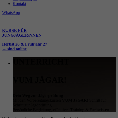
Kontakt
WhatsApp
KURSE FÜR
JUNGJÄGER/NNEN
Herbst 26 & Frühjahr 27
→ sind online
UNTERRICHT
VUM JÄGAR!
Dein Weg zur Jägerprüfung
Mit den Vorbereitungskursen
VUM JäGAR!
Schritt für
Schritt zur Jagdprüfung.
Persönliche Begleitung, effektives Training & Fachwissen.